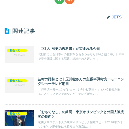
JETS
関連記事
「正しい歴史の教科書」が望まれる今日
社会・文化・政治
北朝鮮による日本への核攻撃をちらつかせた恫喝が続く中、日本中
で安全保障に関する話題、議論がわき起こっ...
芸術の矜持とは｜玉川徹さんの主張＠羽鳥慎一モーニン
社会・文化・政治
グショーテレビ朝日
「羽鳥慎一モーニングショー （ テレビ朝日）」という番組があ
る。とくにファンではないが、テレビが点い...
「おもてなし」の終焉｜東京オリンピックと外国人観光
社会・文化・政治
客の動向と
滝川クリステルさんの東京オリンピック招致スピーチ2020年のオ
リンピック開催地に名乗り出た東京は、I...