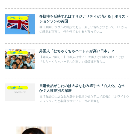
多様性を反映すればオリジナリティが消える｜ボリス・
社会・文化・政治
ジョンソンの英国
朝日新聞デジタルの社説である。新しい首相が決まって、EUから
の離脱を宣言し、何が何でもやると言ってい...
外国人「むちゃくちゃハードルが高い日本」？
社会・文化・政治
【外国人に聞く！】日本人は甘い！ 外国人が日本で働くことは
「むちゃくちゃハードルが高い」ほぼ日本育ち...
日清食品がしたのは大坂なおみ選手の「白人化」なの
社会・文化・政治
か？人種差別の深層
日清食品の大坂なおみ選手を登場させたアニメ広告が「ホワイトウ
ォッシュ」だと非難されている。件の画像を...