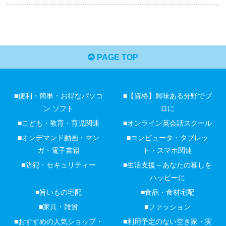
PAGE TOP
■便利・簡単・お得なパソコ
■【資格】興味ある分野でプ
ン ソフト
ロに
■こども・教育・育児関連
■オンライン英会話スクール
■オンデマンド動画・マン
■コンピュータ・タブレッ
ガ・電子書籍
ト・スマホ関連
■防犯・セキュリティー
■生活支援～あなたの暮しを
ハッピーに
■旨いもの宅配
■食品・食材宅配
■家具・雑貨
■ファッション
■おすすめの人気ショップ・
■利用予定のない空き家・実