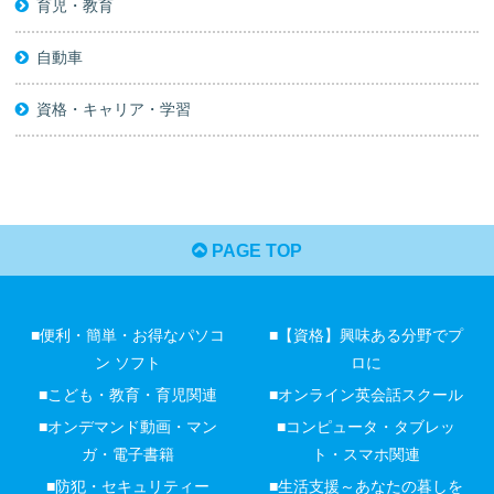
育児・教育
自動車
資格・キャリア・学習
PAGE TOP
■便利・簡単・お得なパソコ
■【資格】興味ある分野でプ
ン ソフト
ロに
■こども・教育・育児関連
■オンライン英会話スクール
■オンデマンド動画・マン
■コンピュータ・タブレッ
ガ・電子書籍
ト・スマホ関連
■防犯・セキュリティー
■生活支援～あなたの暮しを