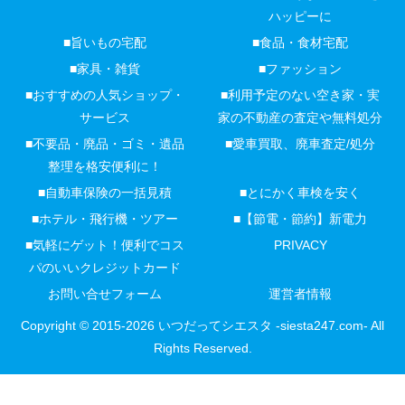
ハッピーに
■旨いもの宅配
■食品・食材宅配
■家具・雑貨
■ファッション
■おすすめの人気ショップ・
■利用予定のない空き家・実
サービス
家の不動産の査定や無料処分
■不要品・廃品・ゴミ・遺品
■愛車買取、廃車査定/処分
整理を格安便利に！
■自動車保険の一括見積
■とにかく車検を安く
■ホテル・飛行機・ツアー
■【節電・節約】新電力
■気軽にゲット！便利でコス
PRIVACY
パのいいクレジットカード
お問い合せフォーム
運営者情報
Copyright © 2015-2026 いつだってシエスタ -siesta247.com- All
Rights Reserved.