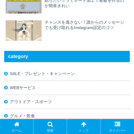
貼りたい→ラミネート加工で看板を作るの
が簡単きれい
チャンスを逃さない！誰からのメッセージ
でも受け取れるInstagram設定のコツ
category
SALE・プレゼント・キャンペーン
WEBサービス
アウトドア・スポーツ
グルメ・飲食
コンピュータ・モバイル・周辺機器
ホーム
検索
トップ
サイドバー