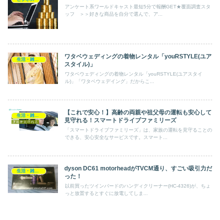
アンケート系ワールドキャスト最短5分で報酬GET★覆面調査スタ
ッフ ＞＞好きな商品を自分で選んで、ア...
ワタベウェディングの着物レンタル「youRSTYLE(ユア
生活・雑貨・家電
スタイル)」
ワタベウェディングの着物レンタル「youRSTYLE(ユアスタイ
ル)」「ワタベウェデイング」だからこ...
【これで安心！】高齢の両親や祖父母の運転も安心して
生活・雑貨・家電
見守れる！スマートドライブファミリーズ
「スマートドライブファミリーズ」は、家族の運転を見守ることの
できる、安心安全なサービスです。スマート...
dyson DC61 motorheadがTVCM通り、すごい吸引力だ
生活・雑貨・家電
った！
以前買ったツインバードのハンディクリーナー(HC-4326)が、ちょ
っと放置するとすぐに放電してしま...