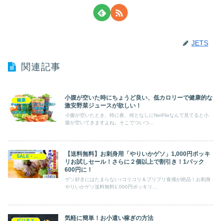
JETS
関連記事
小腹が空いた時にちょうど良い、低カロリーで健康的な
健康
激安野菜ジュースが欲しい！
小腹が空いたとき、特に夜、何となしにNetFlixなんて見てると小
腹が空いてきますよね。そこでついつ...
【送料無料】お刺身用「やりいかゲソ」1,000円ポッキ
SALE・プレゼント・キャンペーン
リお試しセール！さらに２個以上で割引き！1パック
600円に！
ゲソ好きにはたまらない♪コリコリ＆プリプリ食感が絶品！お刺身
やりいかゲソ送料無料1,000円ポッキリ...
気軽に簡単！お小遣い稼ぎの方法
ビジネス