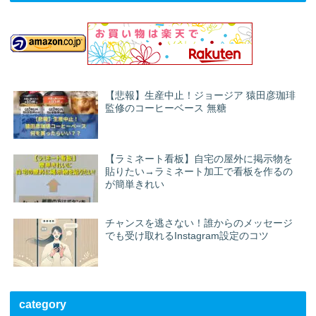
【悲報】生産中止！ジョージア 猿田彦珈琲
監修のコーヒーベース 無糖
【ラミネート看板】自宅の屋外に掲示物を
貼りたい→ラミネート加工で看板を作るの
が簡単きれい
チャンスを逃さない！誰からのメッセージ
でも受け取れるInstagram設定のコツ
category