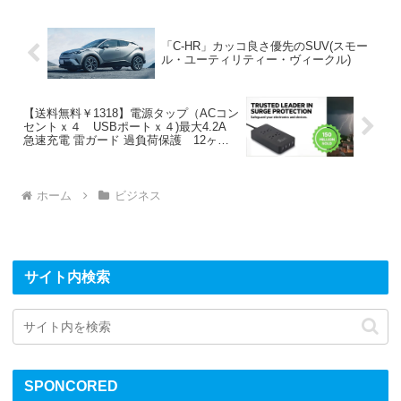
「C-HR」カッコ良さ優先のSUV(スモー
ル・ユーティリティー・ヴィークル)
【送料無料￥1318】電源タップ（ACコン
セントｘ４ USBポートｘ４)最大4.2A
急速充電 雷ガード 過負荷保護 12ヶ月
保証
ホーム
ビジネス
サイト内検索
SPONCORED