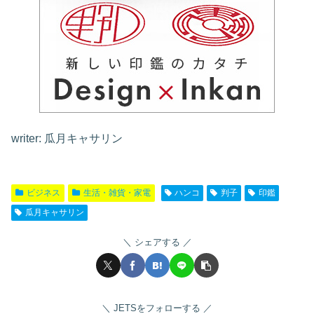
writer: 瓜月キャサリン
ビジネス
生活・雑貨・家電
ハンコ
判子
印鑑
瓜月キャサリン
シェアする
JETSをフォローする