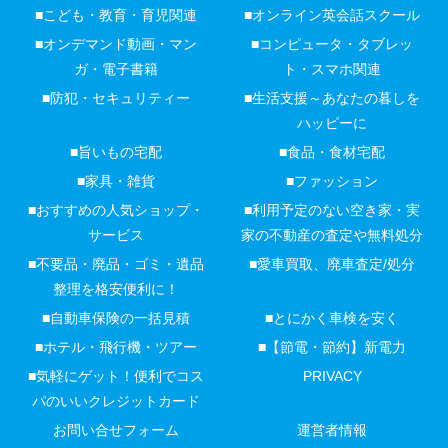
■こども・教育・育児関連
■オンライン英会話スクール
■オンデマンド動画・マン
■コンピュータ・タブレッ
ガ・電子書籍
ト・スマホ関連
■防犯・セキュリティー
■生活支援～あなたの暮しを
ハッピーに
■旨いもの宅配
■食品・食材宅配
■家具・雑貨
■ファッション
■おすすめの人気ショップ・
■利用予定のない空き家・実
サービス
家の不動産の査定や無料処分
■不要品・廃品・ゴミ・遺品
■愛車買取、廃車査定/処分
整理を格安便利に！
■自動車保険の一括見積
■とにかく車検を安く
■ホテル・飛行機・ツアー
■【節電・節約】新電力
■気軽にゲット！便利でコス
PRIVACY
パのいいクレジットカード
お問い合せフォーム
運営者情報