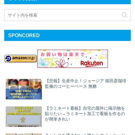
SPONCORED
【悲報】生産中止！ジョージア 猿田彦珈琲
監修のコーヒーベース 無糖
【ラミネート看板】自宅の屋外に掲示物を
貼りたい→ラミネート加工で看板を作るの
が簡単きれい