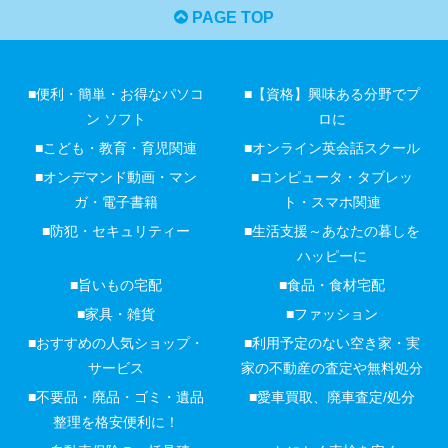
PAGE TOP
■便利・簡単・お得なパソコ
■【資格】興味ある分野でプ
ン ソフト
ロに
■こども・教育・育児関連
■オンライン英会話スクール
■オンデマンド動画・マン
■コンピュータ・タブレッ
ガ・電子書籍
ト・スマホ関連
■防犯・セキュリティー
■生活支援～あなたの暮しを
ハッピーに
■旨いもの宅配
■食品・食材宅配
■家具・雑貨
■ファッション
■おすすめの人気ショップ・
■利用予定のない空き家・実
サービス
家の不動産の査定や無料処分
■不要品・廃品・ゴミ・遺品
■愛車買取、廃車査定/処分
整理を格安便利に！