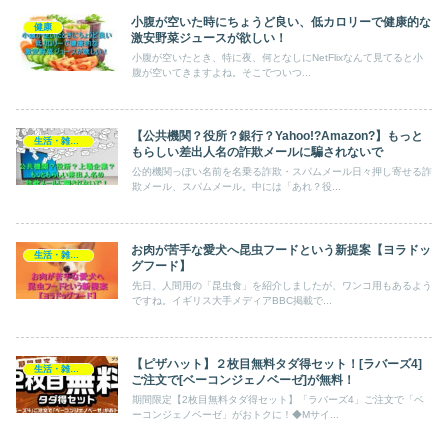
小腹が空いた時にちょうど良い、低カロリーで健康的な
健康
激安野菜ジュースが欲しい！
小腹が空いたとき、特に夜、何となしにNetFlixなんて見てると小
腹が空いてきますよね。そこでついつ...
【公共機関？役所？銀行？Yahoo!?Amazon?】もっと
生活・雑貨・家電
もらしい差出人名の詐欺メールに騙されないで
公的機関っぽい名前を名乗る詐欺・スパムメール日々押し寄せる詐
欺メール、スパムメール。中には「あれ？役...
お肉が苦手な愛犬へ昆虫フードという新提案【ヨラドッ
生活・雑貨・家電
グフード】
先日、人間用の「昆虫食」を紹介しましたが、ワンコ用もあるよう
ですね。イギリス大手メディアBBC掲載で...
【ピザハット】２枚目無料タダ得セット！[ラバーズ4]
生活・雑貨・家電
ご注文で[ベーコンジェノベーゼ]が無料！
期間限定【2枚目無料タダ得セット】「ラバーズ4」ご注文で「ベ
ーコンジェノベーゼ」がおトクに！◆Mサイ...