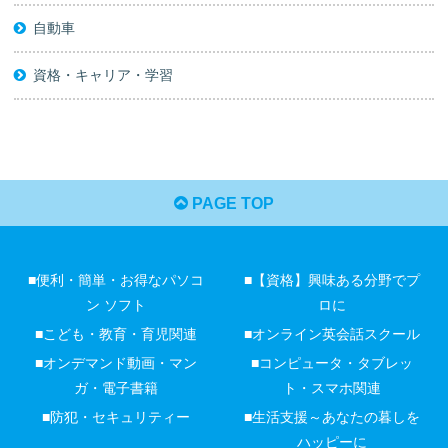
自動車
資格・キャリア・学習
PAGE TOP
■便利・簡単・お得なパソコ
■【資格】興味ある分野でプ
ン ソフト
ロに
■こども・教育・育児関連
■オンライン英会話スクール
■オンデマンド動画・マン
■コンピュータ・タブレッ
ガ・電子書籍
ト・スマホ関連
■防犯・セキュリティー
■生活支援～あなたの暮しを
ハッピーに