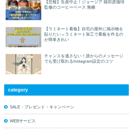
【悲報】生産中止！ジョージア 猿田彦珈琲
監修のコーヒーベース 無糖
【ラミネート看板】自宅の屋外に掲示物を
貼りたい→ラミネート加工で看板を作るの
が簡単きれい
チャンスを逃さない！誰からのメッセージ
でも受け取れるInstagram設定のコツ
category
SALE・プレゼント・キャンペーン
WEBサービス