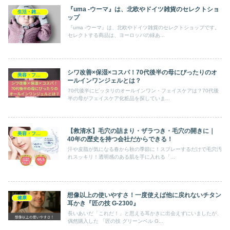
『uma -ウーマ』は、北欧やドイツ雑貨のセレクトショ
生活・雑貨・家電
ップ
『uma -ウーマ』は、北欧やドイツ雑貨のセレクトショップです。
セレクトする商品は、ヨーロッパの緑あ...
シワ改善×保湿×コスパ！70代後半の母にぴったりのオ
美容・ファッション・小物
ールインワンジェルとは？
70代後半にピッタリのオールインワン・フェイスケアは？70代後
半の母がフェイスケア化粧品を探していま...
【救清水】毛穴の詰まり・ザラつき・毛穴の開きに｜
美容・ファッション・小物
40年の歴史を持つ会社だからできる！
汗や皮脂が気になる春から秋の季節に！スプレーするだけで毛穴汚
れスッキリ！透明感のある肌を手に入れる「...
想像以上の使いやすさ！一度使えば他に戻れないチタン
健康
耳かき『匠の技 G-2300』
長いあいだ「これだ！」と思える耳かきに出会えずにいましたが、
偶然購入した 「匠の技 グリーンベル G...