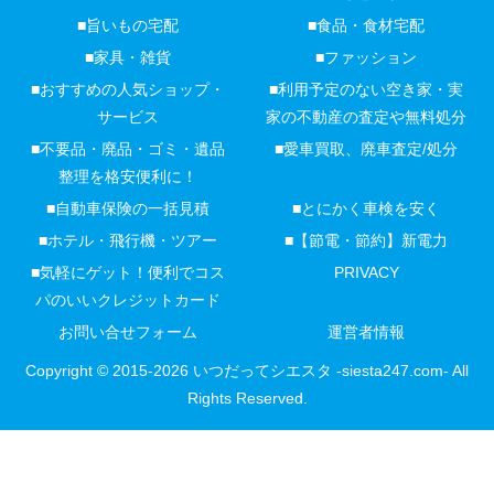
■旨いもの宅配
■食品・食材宅配
■家具・雑貨
■ファッション
■おすすめの人気ショップ・
■利用予定のない空き家・実
サービス
家の不動産の査定や無料処分
■不要品・廃品・ゴミ・遺品
■愛車買取、廃車査定/処分
整理を格安便利に！
■自動車保険の一括見積
■とにかく車検を安く
■ホテル・飛行機・ツアー
■【節電・節約】新電力
■気軽にゲット！便利でコス
PRIVACY
パのいいクレジットカード
お問い合せフォーム
運営者情報
Copyright © 2015-2026 いつだってシエスタ -siesta247.com- All
Rights Reserved.