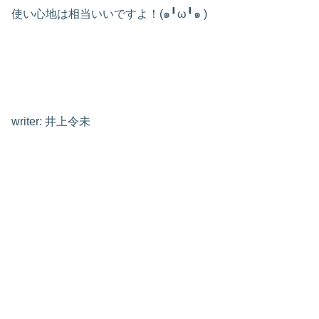
使い心地は相当いいですよ！(๑╹ω╹๑ )
writer: 井上令未