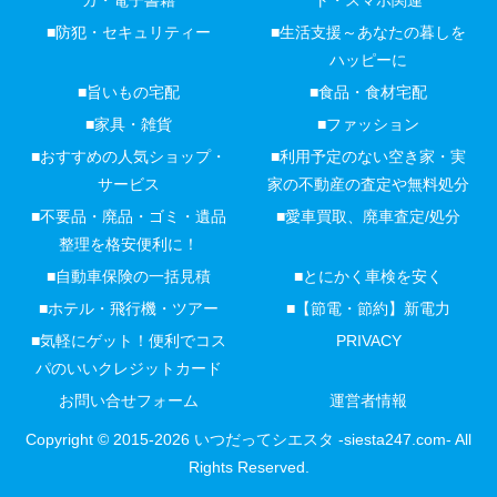
ガ・電子書籍
ト・スマホ関連
■防犯・セキュリティー
■生活支援～あなたの暮しを
ハッピーに
■旨いもの宅配
■食品・食材宅配
■家具・雑貨
■ファッション
■おすすめの人気ショップ・
■利用予定のない空き家・実
サービス
家の不動産の査定や無料処分
■不要品・廃品・ゴミ・遺品
■愛車買取、廃車査定/処分
整理を格安便利に！
■自動車保険の一括見積
■とにかく車検を安く
■ホテル・飛行機・ツアー
■【節電・節約】新電力
■気軽にゲット！便利でコス
PRIVACY
パのいいクレジットカード
お問い合せフォーム
運営者情報
Copyright © 2015-2026 いつだってシエスタ -siesta247.com- All
Rights Reserved.