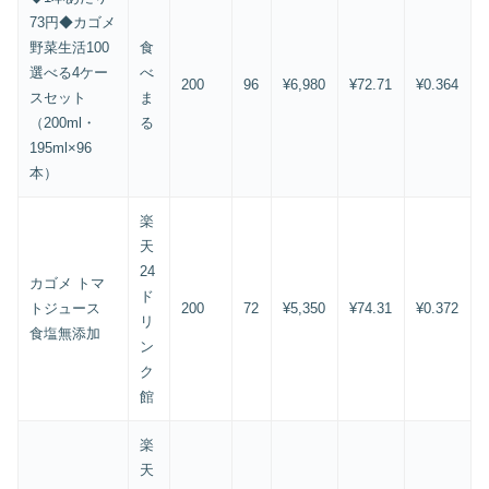
73円◆カゴメ
野菜生活100
食
選べる4ケー
べ
200
96
¥6,980
¥72.71
¥0.364
スセット
ま
（200ml・
る
195ml×96
本）
楽
天
24
カゴメ トマ
ド
トジュース
200
72
¥5,350
¥74.31
¥0.372
リ
食塩無添加
ン
ク
館
楽
天