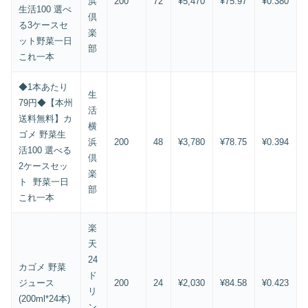
浜
200
72
¥5,470
¥75.97
¥0.380
生活100 選べ
倶
る3ケースセ
楽
ット野菜一日
部
これ一本
◆1本あたり
生
79円◆【本州
活
送料無料】カ
横
ゴメ 野菜生
浜
200
48
¥3,780
¥78.75
¥0.394
活100 選べる
倶
2ケースセッ
楽
ト 野菜一日
部
これ一本
楽
天
24
カゴメ 野菜
ド
ジュース
200
24
¥2,030
¥84.58
¥0.423
リ
(200ml*24本)
ン