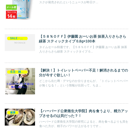
スクが発売されたというニュースが昨日テ...
【５８％ＯＦＦ】伊藤園 おーいお茶 抹茶入りさらさら
SALE・プレゼント・キャンペーン
緑茶 スティックタイプ 0.8g×100本
タイムセール特価です。【５８％ＯＦＦ】伊藤園 おーいお茶 抹茶
入りさらさら緑茶 スティックタイプ 0...
【解決！】トイレットペーパー不足！解消されるまでの
生活・雑貨・家電
分が今すぐ欲しい！
どこから出た噂・デマなのか分りませんが、「トイレットペーパー
が無くなる！」という情報が出回って、ちま...
【ハーバード公衆衛生大学院】肉を食うより、精力アッ
健康
プさせるのは貝だった？！
ハーバード公衆衛生大学院の研究によると、肉を食べるよりも貝を
食べた方が、精子のパワーが上がるそうです...