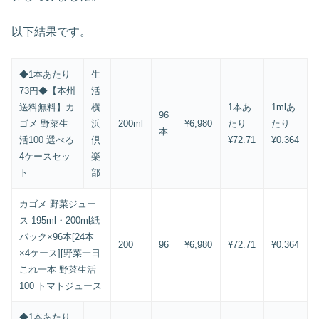
以下結果です。
◆1本あたり
生
73円◆【本州
活
送料無料】カ
横
1本あ
1mlあ
96
ゴメ 野菜生
浜
200ml
¥6,980
たり
たり
本
活100 選べる
倶
¥72.71
¥0.364
4ケースセッ
楽
ト
部
カゴメ 野菜ジュー
ス 195ml・200ml紙
パック×96本[24本
200
96
¥6,980
¥72.71
¥0.364
×4ケース][野菜一日
これ一本 野菜生活
100 トマトジュース
◆1本あたり