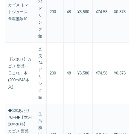
24
カゴメ トマ
ド
トジュース
200
48
¥3,580
¥74.58
¥0.373
リ
食塩無添加
ン
ク
館
楽
天
【訳あり】カ
24
ゴメ 野菜一
ド
日これ一本
200
48
¥3,580
¥74.58
¥0.373
リ
(200ml*48本
ン
入)
ク
館
◆1本あたり
生
76円◆【本州
活
送料無料】
横
カゴメ 野菜