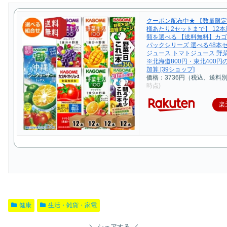
クーポン配布中★ 【数量限
様あたり2セットまで】 12本
類を選べる 【送料無料】カゴメ
パックシリーズ 選べる48本
ジュース トマトジュース 野菜
※北海道800円・東北400円
加算 [39ショップ]
価格：3736円（税込、送料別
時点)
楽
健康
生活・雑貨・家電
シェアする