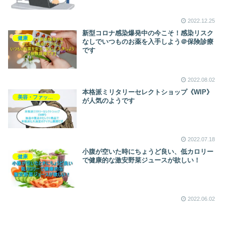
2022.12.25
新型コロナ感染爆発中の今こそ！感染リスク
健康
なしでいつものお薬を入手しよう＠保険診療
です
2022.08.02
本格派ミリタリーセレクトショップ《WIP》
美容・ファッション・小物
が人気のようです
2022.07.18
小腹が空いた時にちょうど良い、低カロリー
健康
で健康的な激安野菜ジュースが欲しい！
2022.06.02