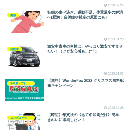
2023.02.24
妊婦の食べ過ぎ、運動不足、体重過多の解消
健康
へ(肥満：合併症や難産の原因にも）
2023.01.23
激安中古車の車検は、やっぱり激安ですませ
自動車
たい！（けど安心感も…(^^;）
2023.01.03
【無料】WonderFox 2022 クリスマス無料配
SALE・プレゼント・キャンペーン
布キャンペーン
2022.12.26
【時短】年賀状の《あて名印刷だけ》簡単、
コンピュータ・モバイル・周辺機器
きれいに印刷したい！