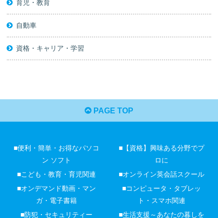
育児・教育
自動車
資格・キャリア・学習
PAGE TOP
■便利・簡単・お得なパソコ
■【資格】興味ある分野でプ
ン ソフト
ロに
■こども・教育・育児関連
■オンライン英会話スクール
■オンデマンド動画・マン
■コンピュータ・タブレッ
ガ・電子書籍
ト・スマホ関連
■防犯・セキュリティー
■生活支援～あなたの暮しを