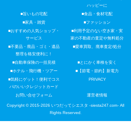
ハッピーに
■旨いもの宅配
■食品・食材宅配
■家具・雑貨
■ファッション
■おすすめの人気ショップ・
■利用予定のない空き家・実
サービス
家の不動産の査定や無料処分
■不要品・廃品・ゴミ・遺品
■愛車買取、廃車査定/処分
整理を格安便利に！
■自動車保険の一括見積
■とにかく車検を安く
■ホテル・飛行機・ツアー
■【節電・節約】新電力
■気軽にゲット！便利でコス
PRIVACY
パのいいクレジットカード
お問い合せフォーム
運営者情報
Copyright © 2015-2026 いつだってシエスタ -siesta247.com- All
Rights Reserved.