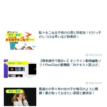
駄々をこねる子供の心理と対処法！だだっ子
育児・教育
のしつけは早いほど効果的！
2023.03.20
【簡単操作で面白い】オンライン動画編集ソ
SALE・プレゼント・キャンペーン
フトFlexClipの新機能「AIテキスト読上げ」
2023.03.19
親戚の小学１年の女の子が毎日のように癇
育児・教育
癪！親が知っておきたい原因と解決法！