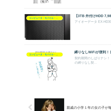
【3TB 外付けHDD 7,
コンピュータ・モバイル・周辺機器
アイオーデータ EX-HD3C
縛りなしWiFiが便利
コンピュータ・モバイル・周辺機器
契約期間のしばりナシ！【
の縛りなし契...
親戚の小学１年の女の子が