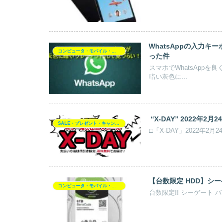
WhatsAppの入力
コンピュータ・モバイル・周辺機器
った件
スマホでWhatsApp
暗い灰色に...
“X-DAY” 2022年2月24日
SALE・プレゼント・キャンペーン
□「X-DAY」2022年2月24
【台数限定 HDD】シーゲ
コンピュータ・モバイル・周辺機器
台数限定!! シーゲート バラク