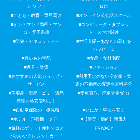
ン ソフト
ロに
■こども・教育・育児関連
■オンライン英会話スクール
■オンデマンド動画・マン
■コンピュータ・タブレッ
ガ・電子書籍
ト・スマホ関連
■防犯・セキュリティー
■生活支援～あなたの暮しを
ハッピーに
■旨いもの宅配
■食品・食材宅配
■家具・雑貨
■ファッション
■おすすめの人気ショップ・
■利用予定のない空き家・実
サービス
家の不動産の査定や無料処分
■不要品・廃品・ゴミ・遺品
■愛車買取、廃車査定/処分
整理を格安便利に！
■自動車保険の一括見積
■とにかく車検を安く
■ホテル・飛行機・ツアー
■【節電・節約】新電力
■気軽にゲット！便利でコス
PRIVACY
パのいいクレジットカード