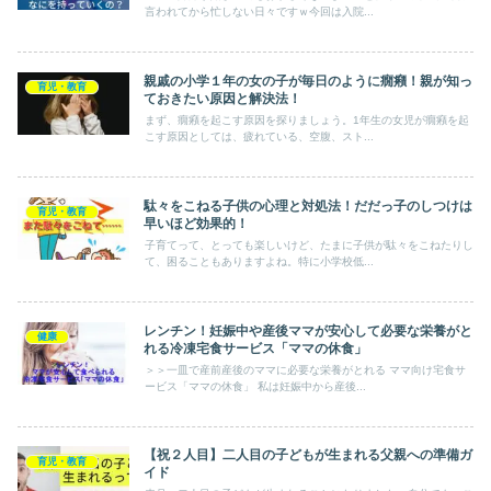
言われてから忙しない日々ですｗ今回は入院...
親戚の小学１年の女の子が毎日のように癇癪！親が知っ
育児・教育
ておきたい原因と解決法！
まず、癇癪を起こす原因を探りましょう。1年生の女児が癇癪を起
こす原因としては、疲れている、空腹、スト...
駄々をこねる子供の心理と対処法！だだっ子のしつけは
育児・教育
早いほど効果的！
子育てって、とっても楽しいけど、たまに子供が駄々をこねたりし
て、困ることもありますよね。特に小学校低...
レンチン！妊娠中や産後ママが安心して必要な栄養がと
健康
れる冷凍宅食サービス「ママの休食」
＞＞一皿で産前産後のママに必要な栄養がとれる ママ向け宅食サ
ービス「ママの休食」 私は妊娠中から産後...
【祝２人目】二人目の子どもが生まれる父親への準備ガ
育児・教育
イド