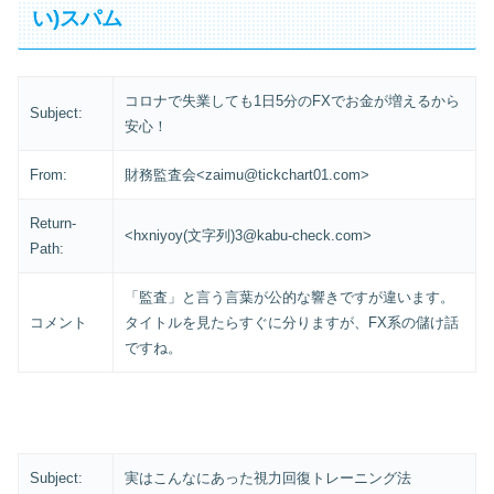
い)スパム
コロナで失業しても1日5分のFXでお金が増えるから
Subject:
安心！
From:
財務監査会<zaimu@tickchart01.com>
Return-
<hxniyoy(文字列)3@kabu-check.com>
Path:
「監査」と言う言葉が公的な響きですが違います。
コメント
タイトルを見たらすぐに分りますが、FX系の儲け話
ですね。
Subject:
実はこんなにあった視力回復トレーニング法