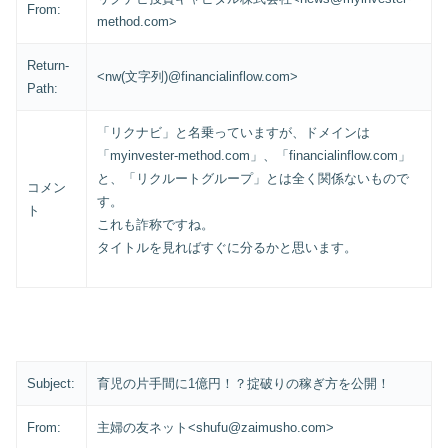
From:
method.com>
Return-
<nw(文字列)@financialinflow.com>
Path:
「リクナビ」と名乗っていますが、ドメインは
「myinvester-method.com」、「financialinflow.com」
と、「リクルートグループ」とは全く関係ないもので
コメン
す。
ト
これも詐称ですね。
タイトルを見ればすぐに分るかと思います。
Subject:
育児の片手間に1億円！？掟破りの稼ぎ方を公開！
From:
主婦の友ネット<shufu@zaimusho.com>