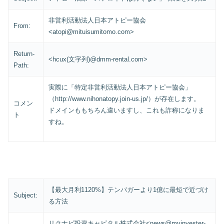
非営利活動法人日本アトピー協会
From:
<atopi@mituisumitomo.com>
Return-
<hcux(文字列)@dmm-rental.com>
Path:
実際に「特定非営利活動法人日本アトピー協会」
（http://www.nihonatopy.join-us.jp/）が存在します。
コメン
ドメインももちろん違いますし、これも詐称になりま
ト
すね。
【最大月利1120%】テンバガーより1億に最短で近づけ
Subject:
る方法
リクナビ投資キャピタル株式会社<news@myinvester-