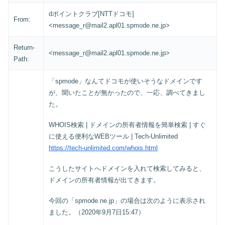
dポイントクラブ[NTTドコモ]
From:
<message_r@mail2.apl01.spmode.ne.jp>
Return-
<message_r@mail2.apl01.spmode.ne.jp>
Path:
「spmode」なんてドコモが使いそうなドメインです
が、聞いたことが無かったので、一応、調べてきまし
た。
WHOIS検索 | ドメインの所有者情報を簡単検索 | すぐ
に使える便利なWEBツール | Tech-Unlimited
https://tech-unlimited.com/whois.html
こうしたサイトへドメインを入れて検索してみると、
ドメインの所有者情報が出てきます。
今回の「spmode.ne.jp」の場合は次のように表示され
ました。（2020年9月7日15:47）