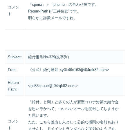
「xperia」＋「phome」の合わせ技です。
コメン
Return-Pathも”三井住友”です。
ト
明らかに詐欺メールですね。
Subject:
給付番号No-329(文字列)
From:
《公式》給付通知 <y0k46x163@t04rqk82.com>
Return-
<od83csuue@t04rqk82.com>
Path:
「給付」と聞くと多くの人が新型コロナ対策の給付金
を思い浮かべて、ついついメールを開封してしまうか
と思います。
コメン
ただ、こちら差出し人として公的な機関の名前もあり
ト
ませんし、ドメインもランダムな文字列のようです。