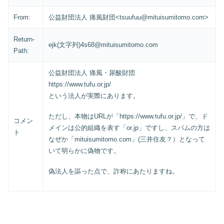
From:
公益財団法人 痛風財団<tsuufuu@mituisumitomo.com>
Return-
ejk(文字列)4s68@mituisumitomo.com
Path:
公益財団法人 痛風・尿酸財団
https://www.tufu.or.jp/
という法人が実際にあります。
ただし、本物はURLが「https://www.tufu.or.jp/」で、ド
コメン
メインは公的組織を表す「or.jp」ですし、スパムの方は
ト
なぜか「mituisumitomo.com」(三井住友？）となって
いて明らかに偽物です。
偽法人を謳った点で、詐称にあたりますね。