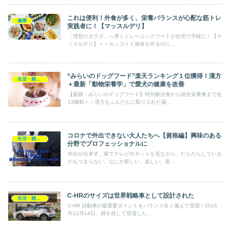
これは便利！外食が多く、栄養バランスが心配な筋トレ
健康
実践者に！【マッスルデリ】
「理想のカラダ」へ導くトレーニングフードが自宅で手軽に！【マ
ッスルデリ】＞＞カッコイイ身体を作るのに...
“みらいのドッグフード”楽天ランキング１位獲得！漢方
生活・雑貨・家電
＋最新「動物栄養学」で愛犬の健康を改善
【薬膳・みらいのドッグフード】特別療法食から総合栄養食まで全
13種類＞＞漢方をふんだんに取り入れた薬...
コロナで外出できない大人たちへ【資格編】興味のある
生活・雑貨・家電
分野でプロフェッショナルに
外出が出来ず、家でテレビやネットを見ながら、だらだらしている
のもつまらない。なにか新しい、楽しい、新...
C-HRのサイズは世界戦略車として設計された
生活・雑貨・家電
C-HR 自動車の最重要ポイントをバランス良く備えて登場！2016
年12月14日、満を持して登場した...