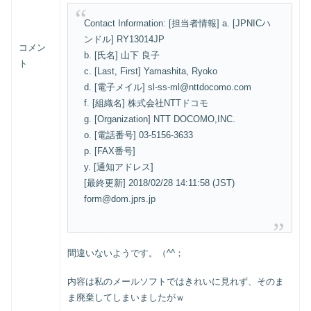
Contact Information: [担当者情報] a. [JPNICハ
ンドル] RY13014JP
コメン
b. [氏名] 山下 良子
ト
c. [Last, First] Yamashita, Ryoko
d. [電子メイル] sl-ss-ml@nttdocomo.com
f. [組織名] 株式会社NTTドコモ
g. [Organization] NTT DOCOMO,INC.
o. [電話番号] 03-5156-3633
p. [FAX番号]
y. [通知アドレス]
[最終更新] 2018/02/28 14:11:58 (JST)
form@dom.jprs.jp
間違いないようです。（^^；
内容は私のメールソフトではきれいに見れず、そのま
ま廃棄してしまいましたがｗ