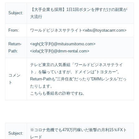
【大手企業も採用】1日1回ボタンを押すだけの副業が
Subject:
大流行
From:
ワールドビジネスサテライト<wbs@toyotacarrr.com>
Return-
<egh(文字列)@mituisumitomo.com>
Path:
<iofa(文字列)@dmm-rental.com>
テレビ東京の人気番組「ワールドビジネスサテライ
ト」を騙っていますが、ドメインは”トヨタカー”。
コメン
Return-Pathも”三井住友”だったり”DMMレンタル”だっ
ト
たりします。
こちらも番組名の詐称ですね。
※コロナ危機でも479万円稼いだ衝撃の月利15％FXト
Subject:
レード