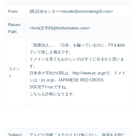
From:
(医)日赤センター<nisseki@stockrating10.com>
Return-
<hxni(文字列)@irinformation.com>
Path:
「医療法人」、「日赤」を騙っているのに、FXを勧め
ていて怪しさ満点です。
ドメインを見てもおかしいのがすぐに分るかと思いま
す。
コメン
日本赤十字社のURLは http://www.jrc.or.jp/で、ドメイ
ト
ンは「jrc.or.jp」JAPANESE RED CROSS
SOCIETY=jrcですね。
こちらも詐称になります。
Subject:
アトピー治療「ステロイドは怖くない」 保湿を大切に