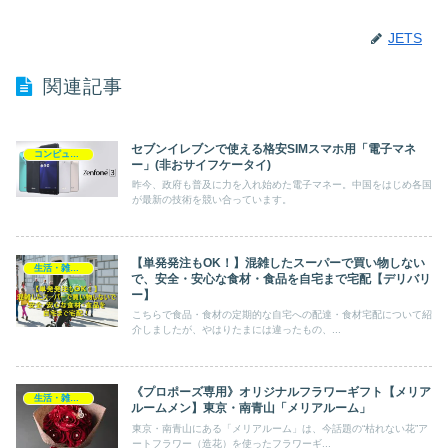
JETS
関連記事
セブンイレブンで使える格安SIMスマホ用「電子マネ
コンピュータ・モバイル・周辺機器
ー」(非おサイフケータイ)
昨今、政府も普及に力を入れ始めた電子マネー。中国をはじめ各国
が最新の技術を競い合っています。
【単発発注もOK！】混雑したスーパーで買い物しない
生活・雑貨・家電
で、安全・安心な食材・食品を自宅まで宅配【デリバリ
ー】
こちらで食品・食材の定期的な自宅への配達・食材宅配について紹
介しましたが、やはりたまには違ったもの、...
《プロポーズ専用》オリジナルフラワーギフト【メリア
生活・雑貨・家電
ルームメン】東京・南青山「メリアルーム」
東京・南青山にある「メリアルーム」は、今話題の“枯れない花”ア
ートフラワー（造花）を使ったフラワーギ...