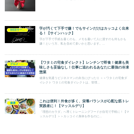
字が汚くて下手で嫌！でもサインだけはカッコよく出来
WEBサービス
る！【サインハック】
字が下手で手紙を書くのも、メモを書いて人に渡すのも何もかも
嫌！という方、私を含めて多いかと思います。...
【ワタミの宅食ダイレクト】レンチンで即食！健康も美
グルメ・飲食
味しさも妥協なし！仕事に追われるあなたに最強の冷凍
惣菜
健康を気遣うビジネスマンの弁当にぴったり ＞＞ワタミの宅食ダ
イレクト ワタミの宅食ダイレクトは、管理...
これは便利！外食が多く、栄養バランスが心配な筋トレ
健康
実践者に！【マッスルデリ】
「理想のカラダ」へ導くトレーニングフードが自宅で手軽に！【マ
ッスルデリ】＞＞カッコイイ身体を作るのに...