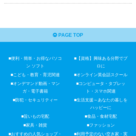
PAGE TOP
■便利・簡単・お得なパソコ
■【資格】興味ある分野でプ
ン ソフト
ロに
■こども・教育・育児関連
■オンライン英会話スクール
■オンデマンド動画・マン
■コンピュータ・タブレッ
ガ・電子書籍
ト・スマホ関連
■防犯・セキュリティー
■生活支援～あなたの暮しを
ハッピーに
■旨いもの宅配
■食品・食材宅配
■家具・雑貨
■ファッション
■おすすめの人気ショップ・
■利用予定のない空き家・実