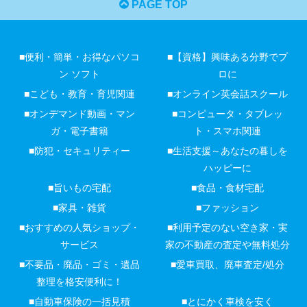
PAGE TOP
■便利・簡単・お得なパソコ
■【資格】興味ある分野でプ
ン ソフト
ロに
■こども・教育・育児関連
■オンライン英会話スクール
■オンデマンド動画・マン
■コンピュータ・タブレッ
ガ・電子書籍
ト・スマホ関連
■防犯・セキュリティー
■生活支援～あなたの暮しを
ハッピーに
■旨いもの宅配
■食品・食材宅配
■家具・雑貨
■ファッション
■おすすめの人気ショップ・
■利用予定のない空き家・実
サービス
家の不動産の査定や無料処分
■不要品・廃品・ゴミ・遺品
■愛車買取、廃車査定/処分
整理を格安便利に！
■自動車保険の一括見積
■とにかく車検を安く