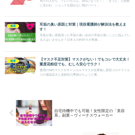
周りの人から「アレハちゃん、BIGになった！」「太った」と頻繁
に言われ、ショックを隠せない我がパート...
耳垢の臭い原因と対策｜現役看護師が解決法を教えま
健康
す！
耳垢が臭い原因湿った耳垢の臭い自分の耳垢が臭いことに悩んでい
る人はいませんか？日本人の約85％が乾燥...
【マスク不足対策】マスクがない！でもコレで大丈夫！
健康
重度花粉症でも、むしろ安心でラク！
愛用のN95マスクやサージカルマスクが在庫無し新型コロナウイル
スの感染拡大と花粉症の季節がちょうど重...
自宅待機中でも可能！女性限定の「美容
系」副業～ヴィーナスウォーカー