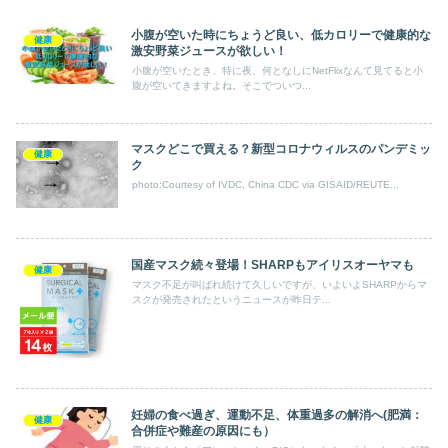
小腹が空いた時にちょうど良い、低カロリーで健康的な
健康
激安野菜ジュースが欲しい！
小腹が空いたとき、特に夜、何となしにNetFlixなんて見てると小
腹が空いてきますよね。そこでついつ...
マスクどこで買える？新型コロナウィルスのパンデミッ
健康
ク
photo:Courtesy of IVDC, China CDC via GISAID/REUTE...
国産マスク続々登場！SHARPもアイリスオーヤマも
健康
マスク不足が叫ばれ続けて久しいですが、いよいよSHARPからマ
スクが発売されたというニュースが昨日テ...
妊婦の食べ過ぎ、運動不足、体重過多の解消へ(肥満：
健康
合併症や難産の原因にも）