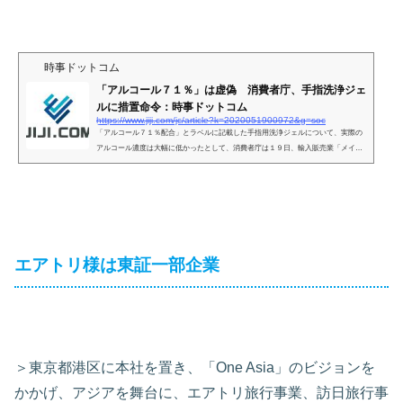
時事ドットコム
「アルコール７１％」は虚偽 消費者庁、手指洗浄ジェ
ルに措置命令：時事ドットコム
https://www.jiji.com/jc/article?k=2020051900972&g=soc
「アルコール７１％配合」とラベルに記載した手指用洗浄ジェルについて、実際の
アルコール濃度は大幅に低かったとして、消費者庁は１９日、輸入販売業「メイフ
ラワー」（東京都千代田区）に対し、景品表示法違反（優良誤認）で再発防止の措
置命令を出した。
エアトリ様は東証一部企業
＞東京都港区に本社を置き、「One Asia」のビジョンを
かかげ、アジアを舞台に、エアトリ旅行事業、訪日旅行事