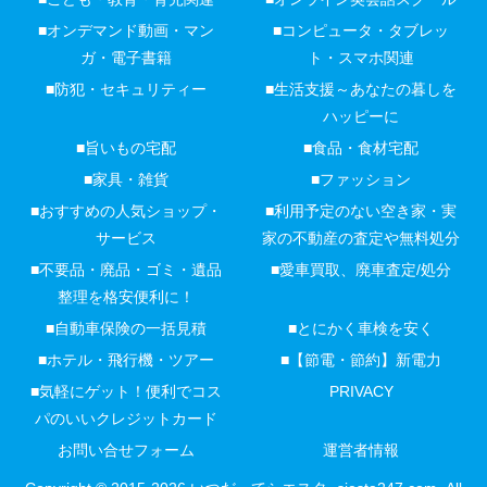
■オンデマンド動画・マン
■コンピュータ・タブレッ
ガ・電子書籍
ト・スマホ関連
■防犯・セキュリティー
■生活支援～あなたの暮しを
ハッピーに
■旨いもの宅配
■食品・食材宅配
■家具・雑貨
■ファッション
■おすすめの人気ショップ・
■利用予定のない空き家・実
サービス
家の不動産の査定や無料処分
■不要品・廃品・ゴミ・遺品
■愛車買取、廃車査定/処分
整理を格安便利に！
■自動車保険の一括見積
■とにかく車検を安く
■ホテル・飛行機・ツアー
■【節電・節約】新電力
■気軽にゲット！便利でコス
PRIVACY
パのいいクレジットカード
お問い合せフォーム
運営者情報