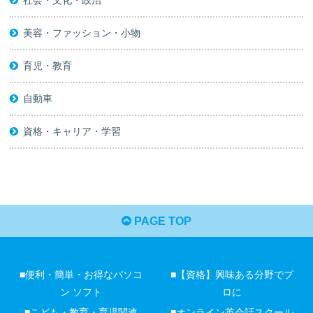
美容・ファッション・小物
育児・教育
自動車
資格・キャリア・学習
PAGE TOP
■便利・簡単・お得なパソコ
■【資格】興味ある分野でプ
ン ソフト
ロに
■こども・教育・育児関連
■オンライン英会話スクール