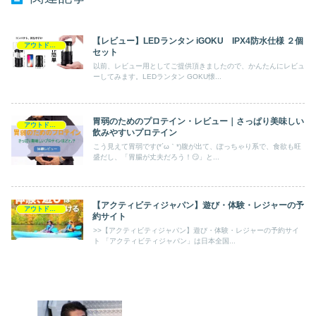
【レビュー】LEDランタン iGOKU IPX4防水仕様 ２個
アウトドア・スポーツ
セット
以前、レビュー用としてご提供頂きましたので、かんたんにレビュ
ーしてみます。LEDランタン GOKU懐...
胃弱のためのプロテイン・レビュー｜さっぱり美味しい
アウトドア・スポーツ
飲みやすいプロテイン
こう見えて胃弱です(*´ω｀*)腹が出て、ぽっちゃり系で、食欲も旺
盛だし、「胃腸が丈夫だろう！😏」と...
【アクティビティジャパン】遊び・体験・レジャーの予
アウトドア・スポーツ
約サイト
>>【アクティビティジャパン】遊び・体験・レジャーの予約サイ
ト 「アクティビティジャパン」は日本全国...