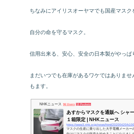
ちなみにアイリスオーヤマでも国産マスク
自分の命を守るマスク。
信用出来る、安心、安全の日本製がやっぱ
まだいつでも在庫があるワケではありませ
もます。
NHKニュース
96 Users
10 Pockets
あすからマスクを通販へ シャー
１箱限定 | NHKニュース
https://www3.nhk.or.jp/news/html/20200420/k1
マスクの生産に乗り出した大手電機メーカーの
向けにマスクの販売を始めることになりまし