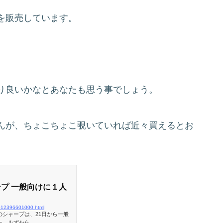
を販売しています。
り良いかなとあなたも思う事でしょう。
んが、ちょこちょこ覗いていれば近々買えるとお
プ 一般向けに１人
0012396601000.html
シャープは、21日から一般
た。みずから…