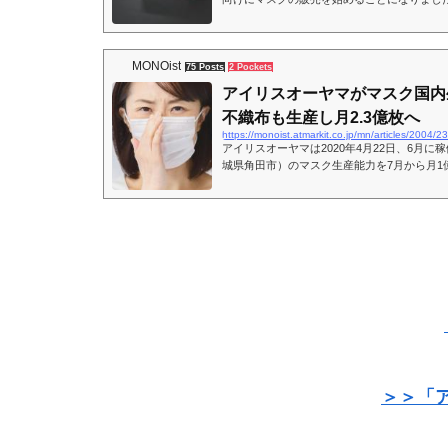
MONOist
75 Posts
2 Pockets
アイリスオーヤマがマスク国内
不織布も生産し月2.3億枚へ
https://monoist.atmarkit.co.jp/mn/articles/2004/
アイリスオーヤマは2020年4月22日、6月
城県角田市）のマスク生産能力を7月から月1億
発表した。
＞＞「