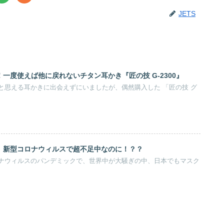
JETS
一度使えば他に戻れないチタン耳かき『匠の技 G-2300』
と思える耳かきに出会えずにいましたが、偶然購入した 「匠の技 グ
】新型コロナウィルスで超不足中なのに！？？
ナウィルスのパンデミックで、世界中が大騒ぎの中、日本でもマスク