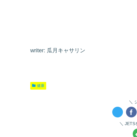
writer: 瓜月キャサリン
健康
JET