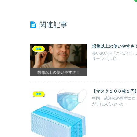
関連記事
想像以上の使いやすさ！
健康
長いあいだ「これだ！」
リーンベル G...
【マスク１００枚１円
健康
中国・武漢発の新型コロ
が手に入らないと...