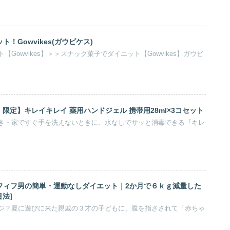
！Gowvikes(ガウビケス)
Gowvikes】＞＞スナック菓子でダイエット【Gowvikes】ガウビ
.jp 限定】キレイキレイ 薬用ハンドジェル 携帯用28ml×3コセット
き・家ですぐ手を洗えないときに、水なしでサッと消毒できる『キレ
フィフ男の簡単・運動なしダイエット｜2か月で６ｋｇ減量した
法]
ジ？夏に遊びに来た親戚の３才の子どもに、腹を指さされて「赤ちゃ