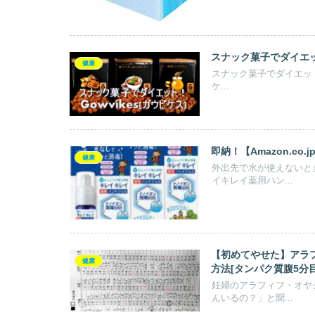
スナック菓子でダイエット
健康
スナック菓子でダイエット【
ケ...
即納！【Amazon.co
健康
外出先で水が使えないと
イキレイ薬用ハン...
【初めてやせた】アラ
健康
方法[タンパク質腹5分目
妊婦のアラフィフ・オヤ
んいるの？」と聞...