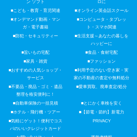
ン ソフト
ロに
■こども・教育・育児関連
■オンライン英会話スクール
■オンデマンド動画・マン
■コンピュータ・タブレッ
ガ・電子書籍
ト・スマホ関連
■防犯・セキュリティー
■生活支援～あなたの暮しを
ハッピーに
■旨いもの宅配
■食品・食材宅配
■家具・雑貨
■ファッション
■おすすめの人気ショップ・
■利用予定のない空き家・実
サービス
家の不動産の査定や無料処分
■不要品・廃品・ゴミ・遺品
■愛車買取、廃車査定/処分
整理を格安便利に！
■自動車保険の一括見積
■とにかく車検を安く
■ホテル・飛行機・ツアー
■【節電・節約】新電力
■気軽にゲット！便利でコス
PRIVACY
パのいいクレジットカード