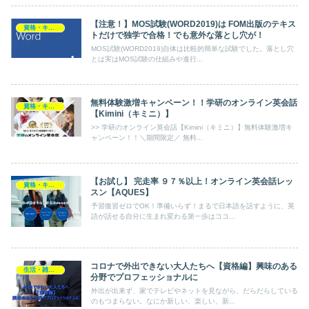
【注意！】MOS試験(WORD2019)は FOM出版のテキス
資格・キャリア・学習
トだけで独学で合格！でも意外な落とし穴が！
MOS試験(WORD2019)自体は比較的簡単な試験でした。落とし穴
とは実はMOS試験の仕組みや進行...
無料体験激増キャンペーン！！学研のオンライン英会話
資格・キャリア・学習
【Kimini（キミニ）】
>> 学研のオンライン英会話【Kimini（キミニ）】無料体験激増キ
ャンペーン！！＼期間限定／ 無料...
【お試し】 完走率 ９７％以上！オンライン英会話レッ
資格・キャリア・学習
スン【AQUES】
予習復習ゼロでOK！準備いらず！まるで日本語を話すように、英
語が話せる自分に生まれ変わる第一歩はココ...
コロナで外出できない大人たちへ【資格編】興味のある
生活・雑貨・家電
分野でプロフェッショナルに
外出が出来ず、家でテレビやネットを見ながら、だらだらしている
のもつまらない。なにか新しい、楽しい、新...