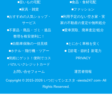
■旨いもの宅配
■食品・食材宅配
■家具・雑貨
■ファッション
■おすすめの人気ショップ・
■利用予定のない空き家・実
サービス
家の不動産の査定や無料処分
■不要品・廃品・ゴミ・遺品
■愛車買取、廃車査定/処分
整理を格安便利に！
■自動車保険の一括見積
■とにかく車検を安く
■ホテル・飛行機・ツアー
■【節電・節約】新電力
■気軽にゲット！便利でコス
PRIVACY
パのいいクレジットカード
お問い合せフォーム
運営者情報
Copyright © 2015-2026 いつだってシエスタ -siesta247.com- All
Rights Reserved.