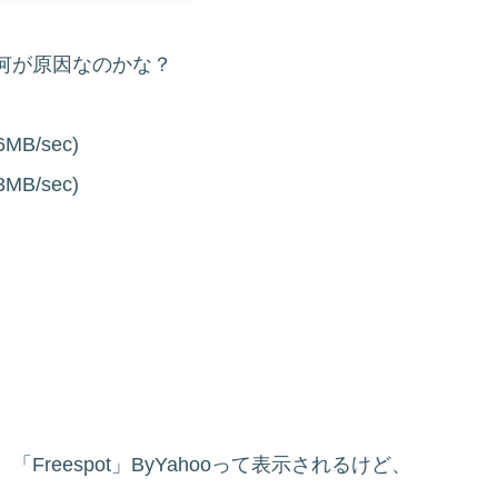
何が原因なのかな？
6MB/sec)
3MB/sec)
。
reespot」ByYahooって表示されるけど、