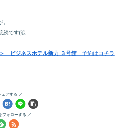
が。
接続です(涙
＞ ビジネスホテル新力 ３号館
予約はコチラ
シェアする
Sをフォローする