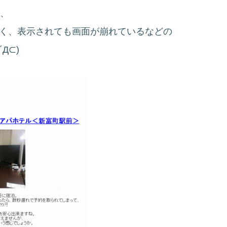
が、
つく、表示されても画面が崩れているなどの
Д⊂)