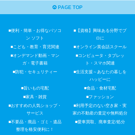
PAGE TOP
■便利・簡単・お得なパソコ
■【資格】興味ある分野でプ
ン ソフト
ロに
■こども・教育・育児関連
■オンライン英会話スクール
■オンデマンド動画・マン
■コンピュータ・タブレッ
ガ・電子書籍
ト・スマホ関連
■防犯・セキュリティー
■生活支援～あなたの暮しを
ハッピーに
■旨いもの宅配
■食品・食材宅配
■家具・雑貨
■ファッション
■おすすめの人気ショップ・
■利用予定のない空き家・実
サービス
家の不動産の査定や無料処分
■不要品・廃品・ゴミ・遺品
■愛車買取、廃車査定/処分
整理を格安便利に！