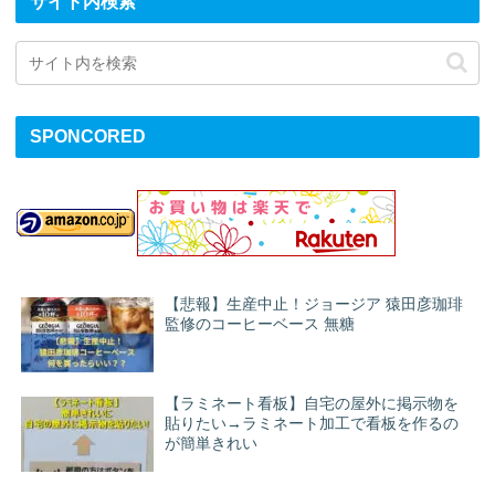
サイト内検索
SPONCORED
【悲報】生産中止！ジョージア 猿田彦珈琲
監修のコーヒーベース 無糖
【ラミネート看板】自宅の屋外に掲示物を
貼りたい→ラミネート加工で看板を作るの
が簡単きれい